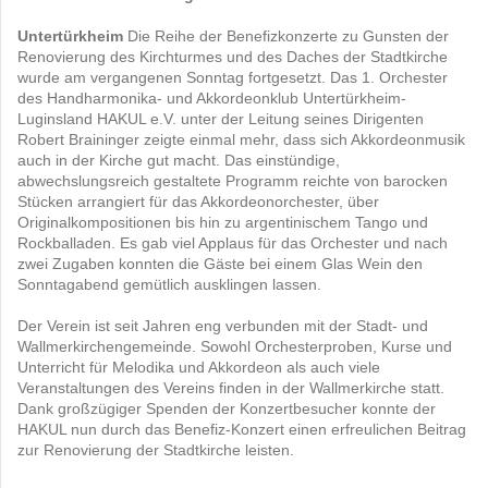
Untertürkheim
Die Reihe der Benefizkonzerte zu Gunsten der
Renovierung des Kirchturmes und des Daches der Stadtkirche
wurde am vergangenen Sonntag fortgesetzt. Das 1. Orchester
des Handharmonika- und Akkordeonklub Untertürkheim-
Luginsland HAKUL e.V. unter der Leitung seines Dirigenten
Robert Braininger zeigte einmal mehr, dass sich Akkordeonmusik
auch in der Kirche gut macht. Das einstündige,
abwechslungsreich gestaltete Programm reichte von barocken
Stücken arrangiert für das Akkordeonorchester, über
Originalkompositionen bis hin zu argentinischem Tango und
Rockballaden. Es gab viel Applaus für das Orchester und nach
zwei Zugaben konnten die Gäste bei einem Glas Wein den
Sonntagabend gemütlich ausklingen lassen.
Der Verein ist seit Jahren eng verbunden mit der Stadt- und
Wallmerkirchengemeinde. Sowohl Orchesterproben, Kurse und
Unterricht für Melodika und Akkordeon als auch viele
Veranstaltungen des Vereins finden in der Wallmerkirche statt.
Dank großzügiger Spenden der Konzertbesucher konnte der
HAKUL nun durch das Benefiz-Konzert einen erfreulichen Beitrag
zur Renovierung der Stadtkirche leisten.