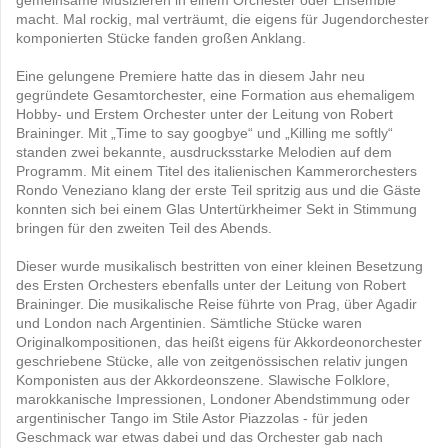
gemeinsame Musizieren in einem Orchester oder Ensemble
macht. Mal rockig, mal verträumt, die eigens für Jugendorchester
komponierten Stücke fanden großen Anklang.
Eine gelungene Premiere hatte das in diesem Jahr neu
gegründete Gesamtorchester, eine Formation aus ehemaligem
Hobby- und Erstem Orchester unter der Leitung von Robert
Braininger. Mit „Time to say googbye“ und „Killing me softly“
standen zwei bekannte, ausdrucksstarke Melodien auf dem
Programm. Mit einem Titel des italienischen Kammerorchesters
Rondo Veneziano klang der erste Teil spritzig aus und die Gäste
konnten sich bei einem Glas Untertürkheimer Sekt in Stimmung
bringen für den zweiten Teil des Abends.
Dieser wurde musikalisch bestritten von einer kleinen Besetzung
des Ersten Orchesters ebenfalls unter der Leitung von Robert
Braininger. Die musikalische Reise führte von Prag, über Agadir
und London nach Argentinien. Sämtliche Stücke waren
Originalkompositionen, das heißt eigens für Akkordeonorchester
geschriebene Stücke, alle von zeitgenössischen relativ jungen
Komponisten aus der Akkordeonszene. Slawische Folklore,
marokkanische Impressionen, Londoner Abendstimmung oder
argentinischer Tango im Stile Astor Piazzolas - für jeden
Geschmack war etwas dabei und das Orchester gab nach