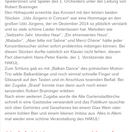
Spielerinnen und Spieler des 1. Orchesters unter der Leitung von
Robert Braininger.
Den Höhepunkt erreichte das Konzert mit den letzten beiden
Stücken. „Udo Jürgens in Concert“ war eine Hommage an den
großen Udo Jürgens, der im Dezember 2014 so plötzlich verstarb
und so viele schöne Lieder hinterlassen hat. Melodien wie
„Siebzehn Jahr, blondes Haar“, „Ein ehrenwertes Haus“,
„Matador“, „Aber bitte mit Sahne“ und Merci Chérie“ hätte jeder
Konzertbesucher sicher sofort problemlos mitsingen können. Bei
diesen Stücken durfte natürlich ein Klavier nicht fehlen, diesen
Part übernahm Hans-Peter Kienle, der 1. Vorsitzende des
HAKUL.
Zum Schluss gab es mit „Balkan Dance“ des polnischen Motion-
Trio wilde Balkanklänge und noch einmal schnelle Finger und
Glissandi auf den Tasten und im Anschluss tosenden Beifall. Bei
der Zugabe „Brasil“ konnte man dann auch noch einen
tanzenden Robert Braininger erleben.
Nach einer weiteren Zugabe wurde die Alte Gartenstadtkirche
schnell in eine Gaststube verwandelt und das Publikum tauschte
sich über Gehörtes und Gesehenes bei einem Glas Wein oder
einem kühlen Bier und einem kleinen Imbiss aus. Alles in Allem
mal wieder eine schöne Veranstaltung des HAKUL!