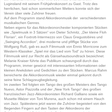
Luginsland mit seinem Frühjahrskonzert zu Gast. Trotz des
herrlichen, fast schon sommerlichen Wetters konnte sich der
Verein über viele Zuhörer freuen.
Auf dem Programm stand Akkordeonmusik der verschiedensten
musikalischen Genres.
Neben eigens für das Akkordeonorchester komponierten Stücken
wie „Spielmusik in 3 Sätzen“ von Dieter Schmitz, „Der kleine Floh
Florian“, ein Foxtrott-Intermezzo von Claus Gregustobires und
„Swinging Accordion“, drei moderne und pfiffige Stücke von
Wolfgang Ruß, gab es auch Filmmusik von Ennio Morricone zum
Western-Klassiker „Spiel mir das Lied vom Tod“ zu hören. Diese
Filmmusik wird zur Recht als Gänsehautsoundtrack bezeichnet.
Melanie Kraiser führte das Publikum schwungvoll durch das
Programm, immer gewürzt mit interessanten Informationen oder
kleinen Anekdoten und Gedichten zu den Stücken. Marcus Rahm
bereicherte die Akkordeonmusik wieder einmal gekonnt durch
seine feine Schlagzeugbegleitung.
Im zweiten Teil folgten ein Tango des großen Meisters des Tango
Nuevo, Astor Piazzolla und der „New York Tango“ des großen
französischen Jazz-Akkordeonisten Richard Galliano sowie ein
Musette-Walzer von Toni Murena, auch schon mit einem Hauch
von Jazz. Spätestens jetzt waren die Zuhörer begeistert von den
fliegenden Fingern auf den Tasten der Akkordeons der