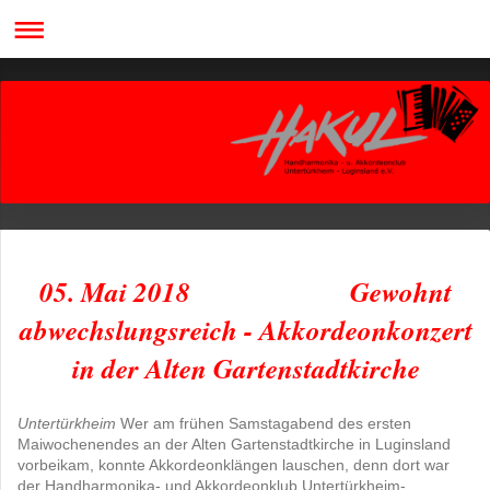
05. Mai 2018 Gewohnt
abwechslungsreich - Akkordeonkonzert
in der Alten Gartenstadtkirche
Untertürkheim
Wer am frühen Samstagabend des ersten
Maiwochenendes an der Alten Gartenstadtkirche in Luginsland
vorbeikam, konnte Akkordeonklängen lauschen, denn dort war
der Handharmonika- und Akkordeonklub Untertürkheim-